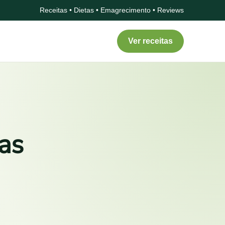
Receitas • Dietas • Emagrecimento • Reviews
Ver receitas
ias