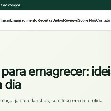
ias de compra.
Início
Emagrecimento
Receitas
Dietas
Reviews
Sobre Nós
Contato
 para emagrecer: ide
a dia
lmoço, jantar e lanches, com foco em uma rotina